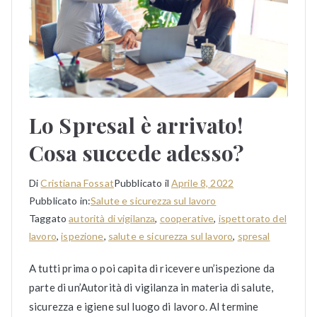
Lo Spresal è arrivato!
Cosa succede adesso?
Di
Cristiana Fossat
Pubblicato il
Aprile 8, 2022
Pubblicato in:
Salute e sicurezza sul lavoro
Taggato
autorità di vigilanza
,
cooperative
,
ispettorato del
lavoro
,
ispezione
,
salute e sicurezza sul lavoro
,
spresal
A tutti prima o poi capita di ricevere un’ispezione da
parte di un’Autorità di vigilanza in materia di salute,
sicurezza e igiene sul luogo di lavoro. Al termine