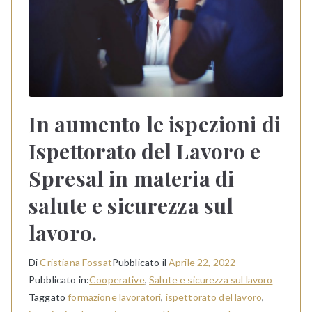
In aumento le ispezioni di
Ispettorato del Lavoro e
Spresal in materia di
salute e sicurezza sul
lavoro.
Di
Cristiana Fossat
Pubblicato il
Aprile 22, 2022
Pubblicato in:
Cooperative
,
Salute e sicurezza sul lavoro
Taggato
formazione lavoratori
,
ispettorato del lavoro
,