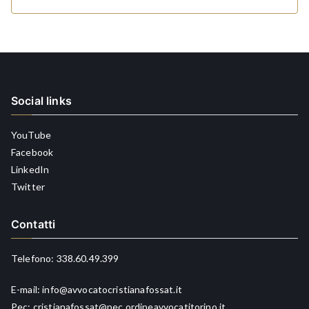
Social links
YouTube
Facebook
LinkedIn
Twitter
Contatti
Telefono:
338.60.49.399
E-mail:
info@avvocatocristianafossat.it
Pec:
cristianafossat@pec.ordineavvocatitorino.it