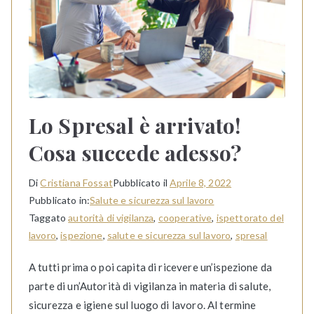
Lo Spresal è arrivato!
Cosa succede adesso?
Di
Cristiana Fossat
Pubblicato il
Aprile 8, 2022
Pubblicato in:
Salute e sicurezza sul lavoro
Taggato
autorità di vigilanza
,
cooperative
,
ispettorato del
lavoro
,
ispezione
,
salute e sicurezza sul lavoro
,
spresal
A tutti prima o poi capita di ricevere un’ispezione da
parte di un’Autorità di vigilanza in materia di salute,
sicurezza e igiene sul luogo di lavoro. Al termine