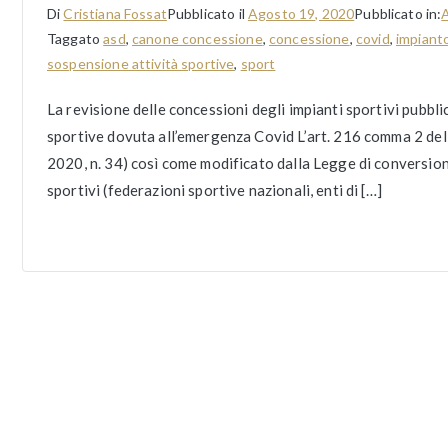
Di
Cristiana Fossat
Pubblicato il
Agosto 19, 2020
Pubblicato in:
A
Taggato
asd
,
canone concessione
,
concessione
,
covid
,
impiant
sospensione attività sportive
,
sport
La revisione delle concessioni degli impianti sportivi pubbli
sportive dovuta all’emergenza Covid L’art. 216 comma 2 de
2020, n. 34) così come modificato dalla Legge di conversione
sportivi (federazioni sportive nazionali, enti di […]