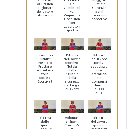
sportivo:
Coordinat
Maggiori
Valutazion
a e
Tutele e
i ragionate
Continuati
Garanzie
del datore
va:
per il
di lavoro
Requisiti e
Lavorator
Condizion
e Sportivo
i per
Lavoratori
Sportivi
Lavoratori
Riforma
Riforma
Pubblici:
del Lavoro
del lavoro
Possono
Sportivo:
sportivo:
Prestare
Tutela
agevolazio
Volontaria
della
ni e
to in
salute e
detrazioni
Società
della
per
Sportive?
sicurezza
compensi
nei luoghi
fino a
di lavoro
5.000
Euro
Riforma
Volontari
Riforma
dello
di Sport:
del Lavoro
Sport:
Che cos'è
Sportivo:
Cos'è un
il
l'Abolizion