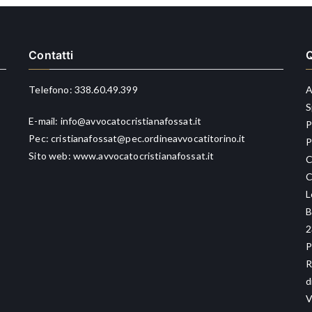
Contatti
Q
Telefono:
338.60.49.399
A
S
E-mail:
info@avvocatocristianafossat.it
P
Pec:
cristianafossat@pec.ordineavvocatitorino.it
P
Sito web:
www.avvocatocristianafossat.it
C
C
L
B
2
P
R
d
V