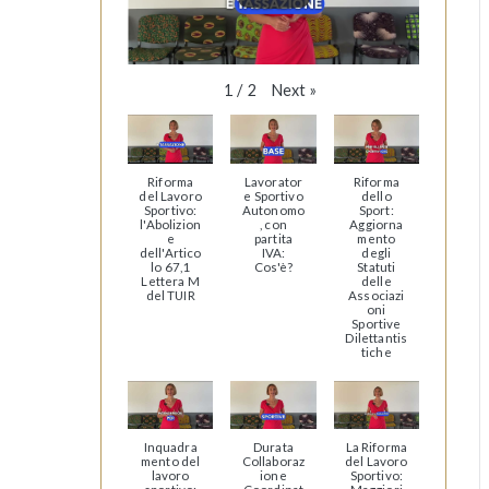
Next
»
1
/
2
Riforma
Lavorator
Riforma
del Lavoro
e Sportivo
dello
Sportivo:
Autonomo
Sport:
l'Abolizion
, con
Aggiorna
e
partita
mento
dell'Artico
IVA:
degli
lo 67,1
Cos'è?
Statuti
Lettera M
delle
del TUIR
Associazi
oni
Sportive
Dilettantis
tiche
Inquadra
Durata
La Riforma
mento del
Collaboraz
del Lavoro
lavoro
ione
Sportivo: