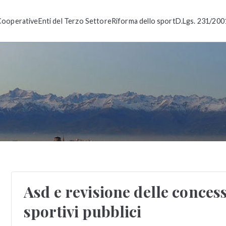
Cooperative
Enti del Terzo Settore
Riforma dello sport
D.Lgs. 231/200
Fossat
ni e Soietà Sportive a Torino
Asd e revisione delle conces
sportivi pubblici