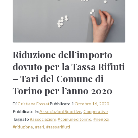
Riduzione dell’importo
dovuto per la Tassa Rifiuti
– Tari del Comune di
Torino per l’anno 2020
Di
Cristiana Fossat
Pubblicato il
Ottobre 16, 2020
Pubblicato in:
Associazioni Sportive
,
Cooperative
Taggato
#associazioni
,
#comuneditorino
,
#negozi
,
#riduzione
,
#tari
,
#tassarifiuti