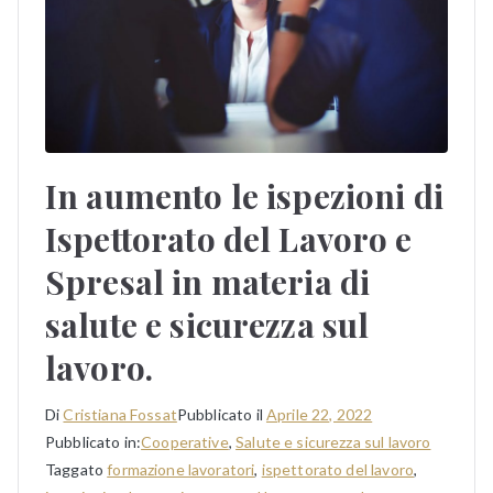
In aumento le ispezioni di
Ispettorato del Lavoro e
Spresal in materia di
salute e sicurezza sul
lavoro.
Di
Cristiana Fossat
Pubblicato il
Aprile 22, 2022
Pubblicato in:
Cooperative
,
Salute e sicurezza sul lavoro
Taggato
formazione lavoratori
,
ispettorato del lavoro
,