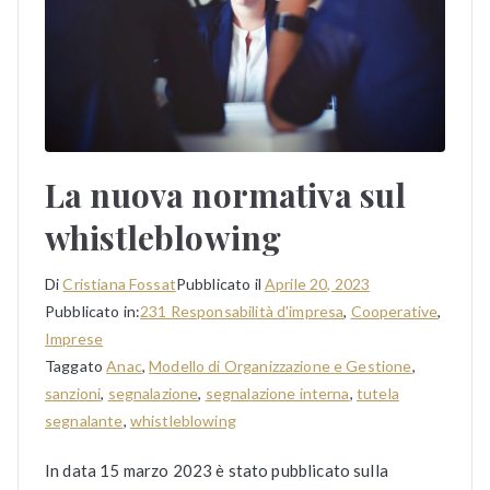
La nuova normativa sul
whistleblowing
Di
Cristiana Fossat
Pubblicato il
Aprile 20, 2023
Pubblicato in:
231 Responsabilità d'impresa
,
Cooperative
,
Imprese
Taggato
Anac
,
Modello di Organizzazione e Gestione
,
sanzioni
,
segnalazione
,
segnalazione interna
,
tutela
segnalante
,
whistleblowing
In data 15 marzo 2023 è stato pubblicato sulla