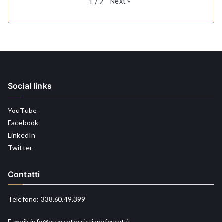
Next
»
1
/
2
Social links
YouTube
Facebook
LinkedIn
Twitter
Contatti
Telefono:
338.60.49.399
E-mail:
info@avvocatocristianafossat.it