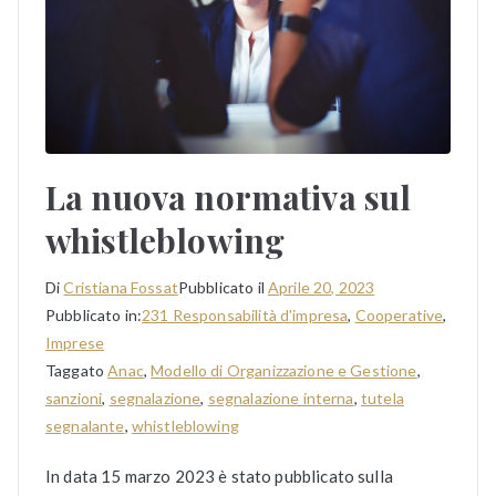
La nuova normativa sul
whistleblowing
Di
Cristiana Fossat
Pubblicato il
Aprile 20, 2023
Pubblicato in:
231 Responsabilità d'impresa
,
Cooperative
,
Imprese
Taggato
Anac
,
Modello di Organizzazione e Gestione
,
sanzioni
,
segnalazione
,
segnalazione interna
,
tutela
segnalante
,
whistleblowing
In data 15 marzo 2023 è stato pubblicato sulla