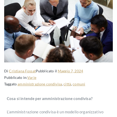
Di
Cristiana Fossat
Pubblicato il
Maggio 7, 2024
Pubblicato in:
Varie
Taggato
amministrazione condivisa
,
città
,
comuni
Cosa si intende per amministrazione condivisa?
L’amministrazione condivisa è un modello organizzativo