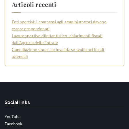
Articoli recenti
Enti sportivi: i compensi agli amministratori devono
essere proporzionati
Lavoro sportivo dilettantistico: chiarimenti fiscali
dall’Agenzia delle Entrate
Conciliazione sindacale invalida se svolta nei locali
aziendali
Social links
YouTube
Facebook