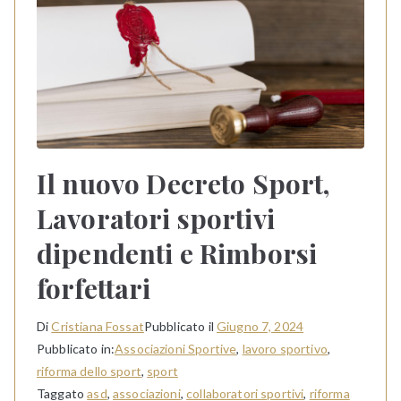
Il nuovo Decreto Sport,
Lavoratori sportivi
dipendenti e Rimborsi
forfettari
Di
Cristiana Fossat
Pubblicato il
Giugno 7, 2024
Pubblicato in:
Associazioni Sportive
,
lavoro sportivo
,
riforma dello sport
,
sport
Taggato
asd
,
associazioni
,
collaboratori sportivi
,
riforma