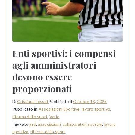
Enti sportivi: i compensi
agli amministratori
devono essere
proporzionati
Di
Cristiana Fossat
Pubblicato il
Ottobre 13, 2025
Pubblicato in:
Associazioni Sportive
,
lavoro sportivo
,
riforma dello sport
,
Varie
Taggato
asd
,
associazioni
,
collaboratori sportivi
,
lavoro
sportivo
,
riforma dello sport