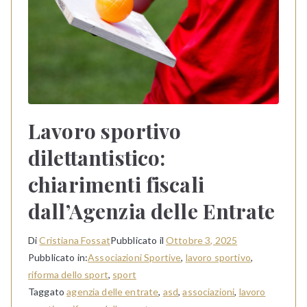
Lavoro sportivo
dilettantistico:
chiarimenti fiscali
dall’Agenzia delle Entrate
Di
Cristiana Fossat
Pubblicato il
Ottobre 3, 2025
Pubblicato in:
Associazioni Sportive
,
lavoro sportivo
,
riforma dello sport
,
sport
Taggato
agenzia delle entrate
,
asd
,
associazioni
,
lavoro