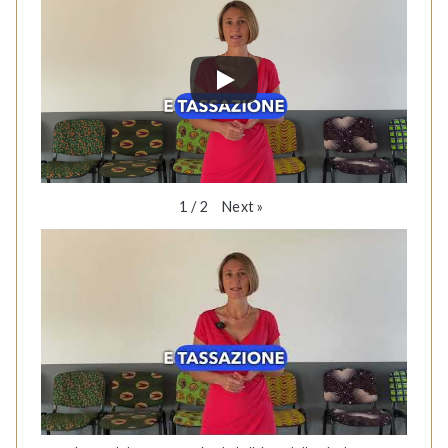
Next
»
1
/
2