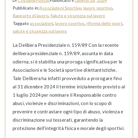
Di
Cristiana Fossat
Pubblicato il
Giugno 28, 2024
Pubblicato in:
Associazioni Sportive
,
lavoro sportivo
,
Rapporto di lavoro
,
Salute e sicurezza sul lavoro
Taggato
associazioni
,
lavoro sportivo
,
riforma dello sport
,
salute e sicurezza sul lavoro
La Delibera Presidenziale n. 159/89 Con la recente
delibera presidenziale n. 159/89, assunta in data
odierna, si è stabilita una proroga significativa per le
Associazioni e le Società sportive dilettantistiche.
Tale Delibera ha infatti provveduto a prorogare fino
al 31 dicembre 2024 il termine inizialmente previsto al
1 luglio 2024 per nominare il Responsabile contro
abusi, violenze e discriminazioni, con lo scopo di
prevenire e contrastare ogni tipo di abuso, violenza e
discriminazione sui tesserati, garantendo la
protezione dell’integrità fisica e morale degli sportivi.