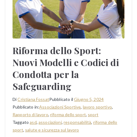
Riforma dello Sport:
Nuovi Modelli e Codici di
Condotta per la
Safeguarding
Di
Cristiana Fossat
Pubblicato il
Giugno 5, 2024
Pubblicato in:
Associazioni Sportive
,
lavoro sportivo
,
Rapporto di lavoro
,
riforma dello sport
,
sport
Taggato
asd
,
associazioni
,
responsabilità
,
riforma dello
sport
,
salute e sicurezza sul lavoro