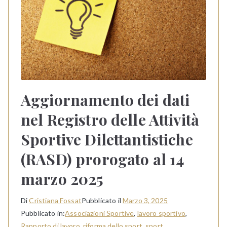
Aggiornamento dei dati
nel Registro delle Attività
Sportive Dilettantistiche
(RASD) prorogato al 14
marzo 2025
Di
Cristiana Fossat
Pubblicato il
Marzo 3, 2025
Pubblicato in:
Associazioni Sportive
,
lavoro sportivo
,
Rapporto di lavoro
,
riforma dello sport
,
sport