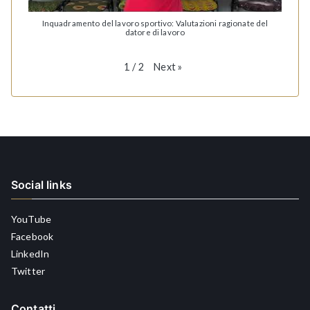
Inquadramento del lavoro sportivo: Valutazioni ragionate del
datore di lavoro
Next
»
1
/
2
Social links
YouTube
Facebook
LinkedIn
Twitter
Contatti