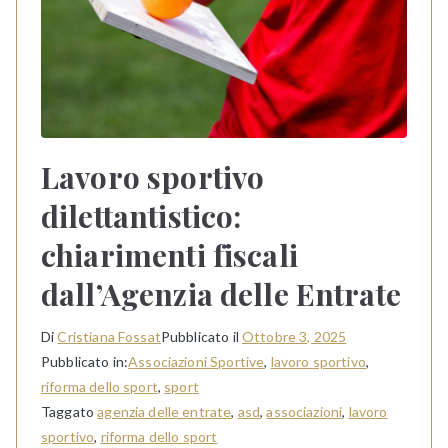
Lavoro sportivo
dilettantistico:
chiarimenti fiscali
dall’Agenzia delle Entrate
Di
Cristiana Fossat
Pubblicato il
Ottobre 3, 2025
Pubblicato in:
Associazioni Sportive
,
lavoro sportivo
,
riforma dello sport
,
sport
Taggato
agenzia delle entrate
,
asd
,
associazioni
,
lavoro
sportivo
,
riforma dello sport