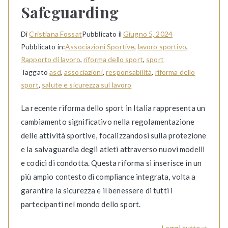
Safeguarding
Di
Cristiana Fossat
Pubblicato il
Giugno 5, 2024
Pubblicato in:
Associazioni Sportive
,
lavoro sportivo
,
Rapporto di lavoro
,
riforma dello sport
,
sport
Taggato
asd
,
associazioni
,
responsabilità
,
riforma dello
sport
,
salute e sicurezza sul lavoro
La recente riforma dello sport in Italia rappresenta un
cambiamento significativo nella regolamentazione
delle attività sportive, focalizzandosi sulla protezione
e la salvaguardia degli atleti attraverso nuovi modelli
e codici di condotta. Questa riforma si inserisce in un
più ampio contesto di compliance integrata, volta a
garantire la sicurezza e il benessere di tutti i
partecipanti nel mondo dello sport.
Leggi tutto