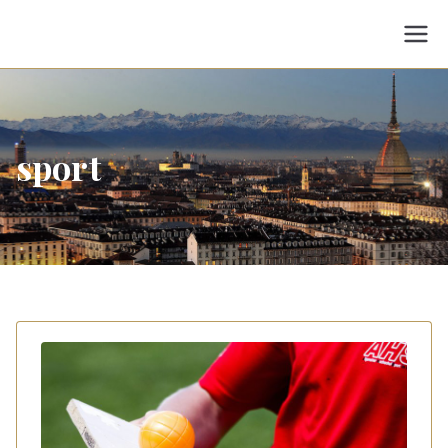
Vai
al
Avvocato Cristiana
Avvocato del Lavoro e per Cooperative e Associazioni e
contenuto
Soietà Sportive a Torino
Fossat
sport