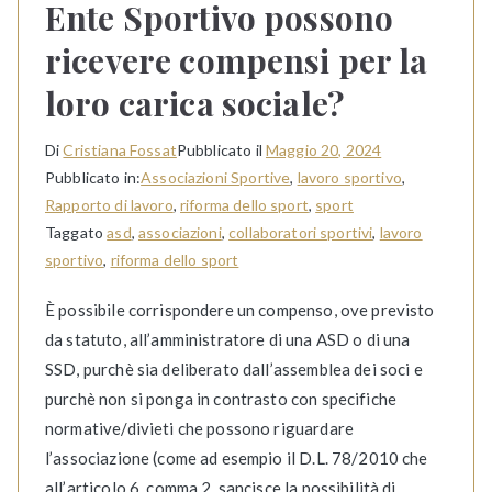
Ente Sportivo possono
ricevere compensi per la
loro carica sociale?
Di
Cristiana Fossat
Pubblicato il
Maggio 20, 2024
Pubblicato in:
Associazioni Sportive
,
lavoro sportivo
,
Rapporto di lavoro
,
riforma dello sport
,
sport
Taggato
asd
,
associazioni
,
collaboratori sportivi
,
lavoro
sportivo
,
riforma dello sport
È possibile corrispondere un compenso, ove previsto
da statuto, all’amministratore di una ASD o di una
SSD, purchè sia deliberato dall’assemblea dei soci e
purchè non si ponga in contrasto con specifiche
normative/divieti che possono riguardare
l’associazione (come ad esempio il D.L. 78/2010 che
all’articolo 6, comma 2, sancisce la possibilità di