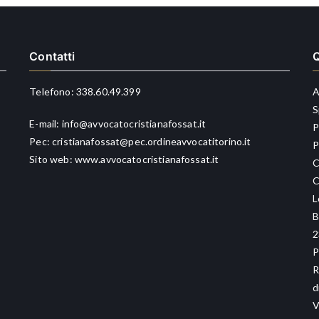
Contatti
Q
Telefono:
338.60.49.399
A
S
E-mail:
info@avvocatocristianafossat.it
P
Pec:
cristianafossat@pec.ordineavvocatitorino.it
P
Sito web:
www.avvocatocristianafossat.it
C
C
L
B
2
P
R
d
V