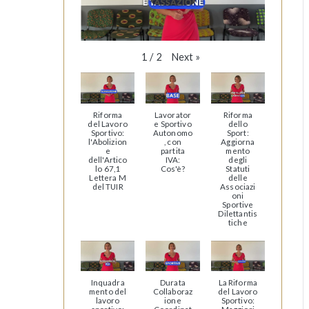
Next
»
1
/
2
Riforma
Lavorator
Riforma
del Lavoro
e Sportivo
dello
Sportivo:
Autonomo
Sport:
l'Abolizion
, con
Aggiorna
e
partita
mento
dell'Artico
IVA:
degli
lo 67,1
Cos'è?
Statuti
Lettera M
delle
del TUIR
Associazi
oni
Sportive
Dilettantis
tiche
Inquadra
Durata
La Riforma
mento del
Collaboraz
del Lavoro
lavoro
ione
Sportivo: