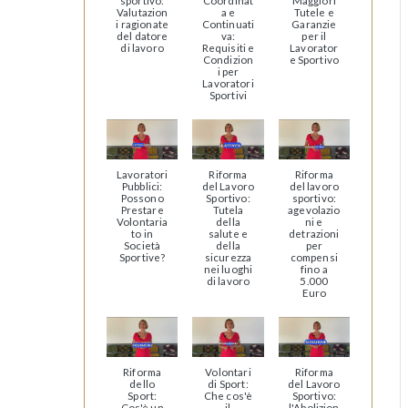
sportivo:
Coordinat
Maggiori
Valutazion
a e
Tutele e
i ragionate
Continuati
Garanzie
del datore
va:
per il
di lavoro
Requisiti e
Lavorator
Condizion
e Sportivo
i per
Lavoratori
Sportivi
Lavoratori
Riforma
Riforma
Pubblici:
del Lavoro
del lavoro
Possono
Sportivo:
sportivo:
Prestare
Tutela
agevolazio
Volontaria
della
ni e
to in
salute e
detrazioni
Società
della
per
Sportive?
sicurezza
compensi
nei luoghi
fino a
di lavoro
5.000
Euro
Riforma
Volontari
Riforma
dello
di Sport:
del Lavoro
Sport:
Che cos'è
Sportivo:
Cos'è un
il
l'Abolizion