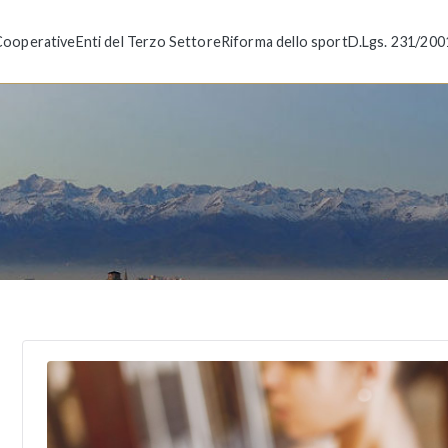
Cooperative
Enti del Terzo Settore
Riforma dello sport
D.Lgs. 231/200
Fossat
ni e Soietà Sportive a Torino