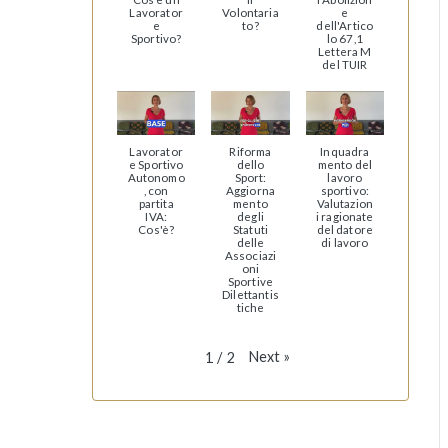
Lavorator
Volontaria
e
e
to?
dell'Artico
Sportivo?
lo 67,1
Lettera M
del TUIR
Lavorator
Riforma
Inquadra
e Sportivo
dello
mento del
Autonomo
Sport:
lavoro
, con
Aggiorna
sportivo:
partita
mento
Valutazion
IVA:
degli
i ragionate
Cos'è?
Statuti
del datore
delle
di lavoro
Associazi
oni
Sportive
Dilettantis
tiche
Next
»
1
/
2