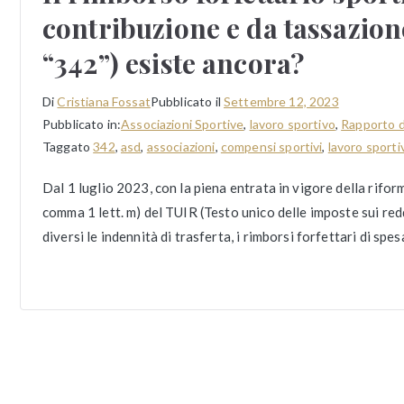
contribuzione e da tassazion
“342”) esiste ancora?
Di
Cristiana Fossat
Pubblicato il
Settembre 12, 2023
Pubblicato in:
Associazioni Sportive
,
lavoro sportivo
,
Rapporto d
Taggato
342
,
asd
,
associazioni
,
compensi sportivi
,
lavoro sporti
Dal 1 luglio 2023, con la piena entrata in vigore della rifor
comma 1 lett. m) del TUIR (Testo unico delle imposte sui reddi
diversi le indennità di trasferta, i rimborsi forfettari di spes