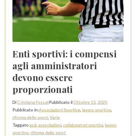
Enti sportivi: i compensi
agli amministratori
devono essere
proporzionati
Di
Cristiana Fossat
Pubblicato il
Ottobre 13, 2025
Pubblicato in:
Associazioni Sportive
,
lavoro sportivo
,
riforma dello sport
,
Varie
Taggato
asd
,
associazioni
,
collaboratori sportivi
,
lavoro
sportivo
,
riforma dello sport