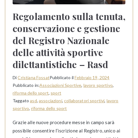
Regolamento sulla tenuta,
conservazione e gestione
del Registro Nazionale
delle attività sportive
dilettantistiche – Rasd
Di
Cristiana Fossat
Pubblicato il
Febbraio 19, 2024
Pubblicato in:
Associazioni Sportive
,
lavoro sportivo
,
riforma dello sport
,
sport
Taggato
asd
,
associazioni
,
collaboratori sportivi
,
lavoro
sportivo
,
riforma dello sport
Grazie alle nuove procedure messe in campo sarà
possibile consentire l’iscrizione al Registro, unico ai