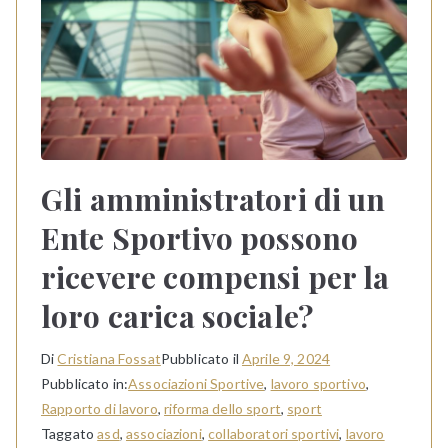
Gli amministratori di un
Ente Sportivo possono
ricevere compensi per la
loro carica sociale?
Di
Cristiana Fossat
Pubblicato il
Aprile 9, 2024
Pubblicato in:
Associazioni Sportive
,
lavoro sportivo
,
Rapporto di lavoro
,
riforma dello sport
,
sport
Taggato
asd
,
associazioni
,
collaboratori sportivi
,
lavoro