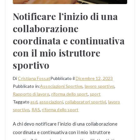
Notificare l’inizio di una
collaborazione
coordinata e continuativa
con il mio istruttore
sportivo
Di
Cristiana Fossat
Pubblicato il
Dicembre 12, 2023
Pubblicato in:
Associazioni Sportive
,
lavoro sportivo
,
Rapporto di lavoro
,
riforma dello sport
,
sport
Taggato
asd
,
associazioni
,
collaboratori sportivi
,
lavoro
sportivo
,
RAS
,
riforma dello sport
A chi devo notificare l’inizio di una collaborazione
coordinata e continuativa con il mio istruttore