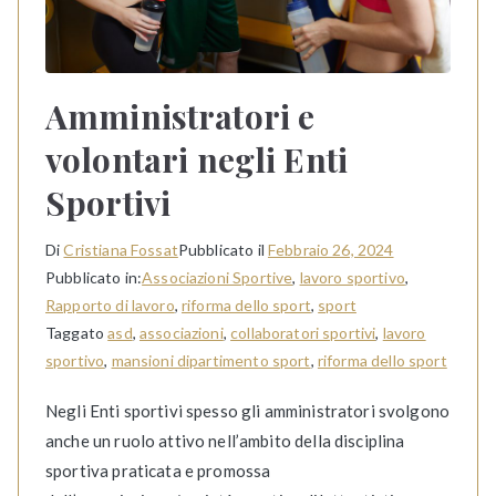
Amministratori e
volontari negli Enti
Sportivi
Di
Cristiana Fossat
Pubblicato il
Febbraio 26, 2024
Pubblicato in:
Associazioni Sportive
,
lavoro sportivo
,
Rapporto di lavoro
,
riforma dello sport
,
sport
Taggato
asd
,
associazioni
,
collaboratori sportivi
,
lavoro
sportivo
,
mansioni dipartimento sport
,
riforma dello sport
Negli Enti sportivi spesso gli amministratori svolgono
anche un ruolo attivo nell’ambito della disciplina
sportiva praticata e promossa