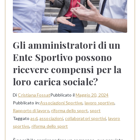
Gli amministratori di un
Ente Sportivo possono
ricevere compensi per la
loro carica sociale?
Di
Cristiana Fossat
Pubblicato il
Maggio 20, 2024
Pubblicato in:
Associazioni Sportive
,
lavoro sportivo
,
Rapporto di lavoro
,
riforma dello sport
,
sport
Taggato
asd
,
associazioni
,
collaboratori sportivi
,
lavoro
sportivo
,
riforma dello sport