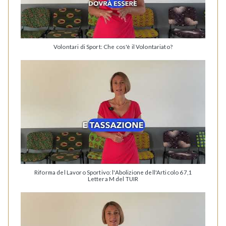
Volontari di Sport: Che cos'è il Volontariato?
Riforma del Lavoro Sportivo: l'Abolizione dell'Articolo 67,1
Lettera M del TUIR