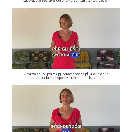
Lavoratore Sportivo Autonomo, con partita IVA: Cos'è?
Riforma dello Sport: Aggiornamento degli Statuti delle
Associazioni Sportive Dilettantistiche