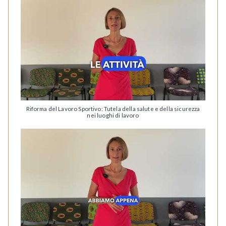
Riforma del Lavoro Sportivo: Tutela della salute e della sicurezza
nei luoghi di lavoro