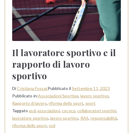
Il lavoratore sportivo e il
rapporto di lavoro
sportivo
Di
Cristiana Fossat
Pubblicato il
Settembre 11, 2023
Pubblicato in:
Associazioni Sportive
,
lavoro sportivo
,
Rapporto di lavoro
,
riforma dello sport
,
sport
Taggato
asd
,
associazioni
,
cococo
,
collaboratori sportivi
,
lavoratore sportivo
,
lavoro sportivo
,
RAS
,
responsabilità
,
riforma dello sport
,
ssd