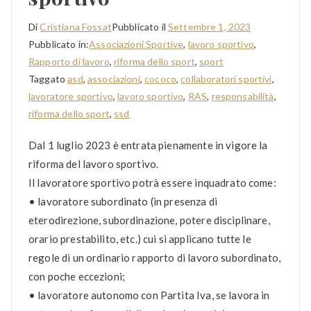
Di
Cristiana Fossat
Pubblicato il
Settembre 1, 2023
Pubblicato in:
Associazioni Sportive
,
lavoro sportivo
,
Rapporto di lavoro
,
riforma dello sport
,
sport
Taggato
asd
,
associazioni
,
cococo
,
collaboratori sportivi
,
lavoratore sportivo
,
lavoro sportivo
,
RAS
,
responsabilità
,
riforma dello sport
,
ssd
Dal 1 luglio 2023 è entrata pienamente in vigore la
riforma del lavoro sportivo.
Il lavoratore sportivo potrà essere inquadrato come:
• lavoratore subordinato (in presenza di
eterodirezione, subordinazione, potere disciplinare,
orario prestabilito, etc.) cui si applicano tutte le
regole di un ordinario rapporto di lavoro subordinato,
con poche eccezioni;
• lavoratore autonomo con Partita Iva, se lavora in