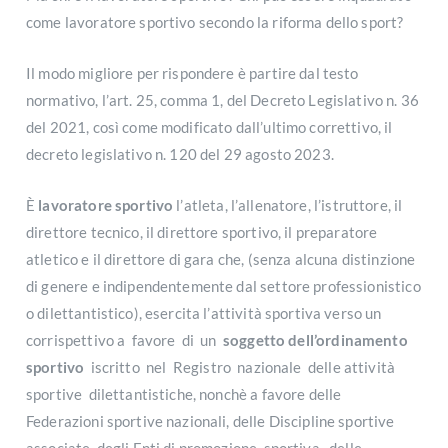
come lavoratore sportivo secondo la riforma dello sport?
Il modo migliore per rispondere è partire dal testo
normativo, l’art. 25, comma 1, del Decreto Legislativo n. 36
del 2021, così come modificato dall’ultimo correttivo, il
decreto legislativo n. 120 del 29 agosto 2023.
È
lavoratore sportivo
l’atleta, l’allenatore, l’istruttore, il
direttore tecnico, il direttore sportivo, il preparatore
atletico e il direttore di gara che, (senza alcuna distinzione
di genere e indipendentemente dal settore professionistico
o dilettantistico), esercita l’attività sportiva verso un
corrispettivo a favore di un
soggetto
dell’ordinamento
sportivo
iscritto nel Registro nazionale delle attività
sportive dilettantistiche, nonchè a favore delle
Federazioni sportive nazionali, delle Discipline sportive
associate, degli Enti di promozione sportiva, delle