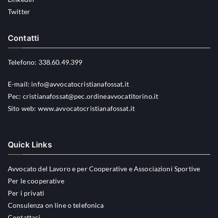
Twitter
Contatti
Telefono:
338.60.49.399
E-mail:
info@avvocatocristianafossat.it
Pec:
cristianafossat@pec.ordineavvocatitorino.it
Sito web:
www.avvocatocristianafossat.it
Quick Links
Avvocato del Lavoro e per Cooperative e Associazioni Sportive
Per le cooperative
Per i privati
Consulenza on line o telefonica
Contattaci