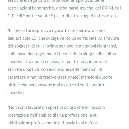
associazioni benemerite, anche paralimpiche, del CONI, del
CIP e di Sport e salute S.p.a. o di altro soggetto tesserato.
“E’ lavoratore sportivo ogni altro tesserato, ai sensi
dell’articolo 15, che svolge verso un corrispettivo a favore
dei soggetti di cui al primo periodo le mansioni rientranti,
sulla base dei regolamenti tecnici della singola disciplina
sportiva, tra quelle necessarie per lo svolgimento di
attività sportiva, con esclusione delle mansioni di
carattere amministrativo-gestionale”, mansioni queste
ultime che non possono mai essere ritenute lavoro
sportivo.
“Non sono lavoratori sportivi coloro che forniscono
prestazioni nell’ambito di una professione la cui
abilitazione professionale è rilasciata al di fuori