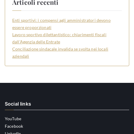
Articoli recenti
Enti sportivi: i compensi agli amministratori devono
essere proporzionati
Lavoro sportivo dilettantistico: chiarimenti fiscali
dall’Agenzia delle Entrate
Conciliazione sindacale invalida se svolta nei locali
aziendali
Social links
YouTube
Facebook
LinkedIn