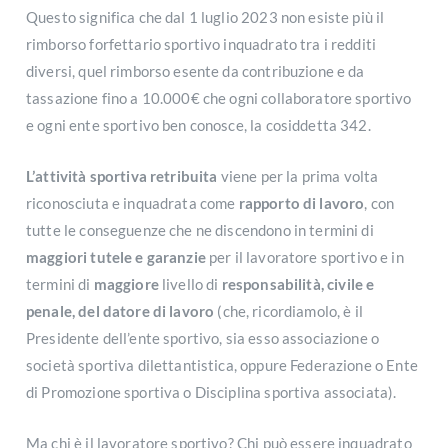
Questo significa che dal 1 luglio 2023 non esiste più il
rimborso forfettario sportivo inquadrato tra i redditi
diversi, quel rimborso esente da contribuzione e da
tassazione fino a 10.000€ che ogni collaboratore sportivo
e ogni ente sportivo ben conosce, la cosiddetta 342.
L’attività sportiva retribuita
viene per la prima volta
riconosciuta e inquadrata come
rapporto di lavoro
, con
tutte le conseguenze che ne discendono in termini di
maggiori tutele e garanzie
per il lavoratore sportivo e in
termini di
maggiore
livello di
responsabilità, civile e
penale, del datore di lavoro
(che, ricordiamolo, è il
Presidente dell’ente sportivo, sia esso associazione o
società sportiva dilettantistica, oppure Federazione o Ente
di Promozione sportiva o Disciplina sportiva associata).
Ma chi è il lavoratore sportivo? Chi può essere inquadrato