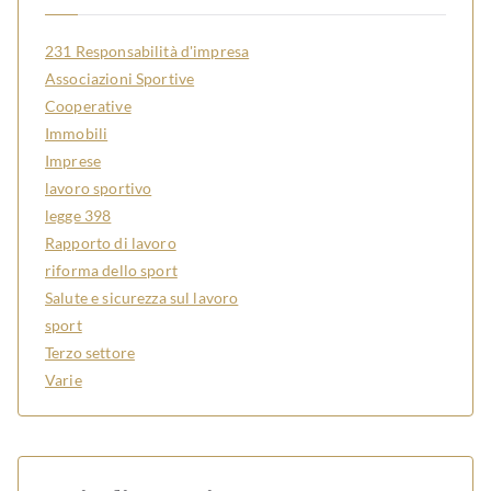
231 Responsabilità d'impresa
Associazioni Sportive
Cooperative
Immobili
Imprese
lavoro sportivo
legge 398
Rapporto di lavoro
riforma dello sport
Salute e sicurezza sul lavoro
sport
Terzo settore
Varie