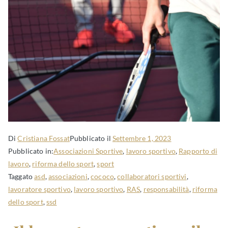
Di
Cristiana Fossat
Pubblicato il
Settembre 1, 2023
Pubblicato in:
Associazioni Sportive
,
lavoro sportivo
,
Rapporto di
lavoro
,
riforma dello sport
,
sport
Taggato
asd
,
associazioni
,
cococo
,
collaboratori sportivi
,
lavoratore sportivo
,
lavoro sportivo
,
RAS
,
responsabilità
,
riforma
dello sport
,
ssd