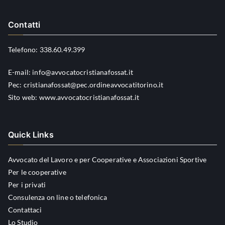
Contatti
Telefono:
338.60.49.399
E-mail:
info@avvocatocristianafossat.it
Pec:
cristianafossat@pec.ordineavvocatitorino.it
Sito web:
www.avvocatocristianafossat.it
Quick Links
Avvocato del Lavoro e per Cooperative e Associazioni Sportive
Per le cooperative
Per i privati
Consulenza on line o telefonica
Contattaci
Lo Studio