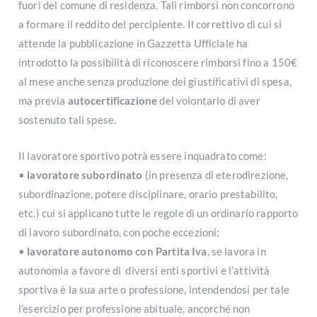
fuori del comune di residenza. Tali rimborsi non concorrono
a formare il reddito del percipiente. Il correttivo di cui si
attende la pubblicazione in Gazzetta Ufficiale ha
introdotto la possibilità di riconoscere rimborsi fino a 150€
al mese anche senza produzione dei giustificativi di spesa,
ma previa
autocertificazione
del volontario di aver
sostenuto tali spese.
Il lavoratore sportivo potrà essere inquadrato come:
•
lavoratore subordinato
(in presenza di eterodirezione,
subordinazione, potere disciplinare, orario prestabilito,
etc.) cui si applicano tutte le regole di un ordinario rapporto
di lavoro subordinato, con poche eccezioni;
•
lavoratore autonomo con Partita Iva
, se lavora in
autonomia a favore di diversi enti sportivi e l’attività
sportiva è la sua arte o professione, intendendosi per tale
l’esercizio per professione abituale, ancorché non