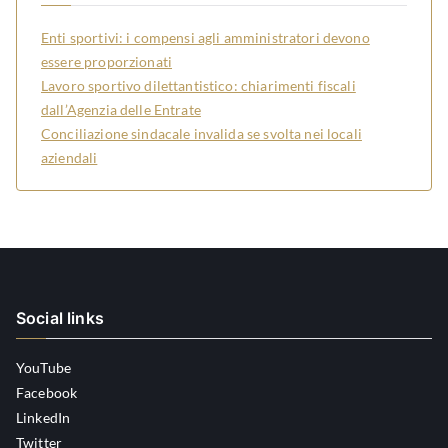
Enti sportivi: i compensi agli amministratori devono
essere proporzionati
Lavoro sportivo dilettantistico: chiarimenti fiscali
dall’Agenzia delle Entrate
Conciliazione sindacale invalida se svolta nei locali
aziendali
Social links
YouTube
Facebook
LinkedIn
Twitter