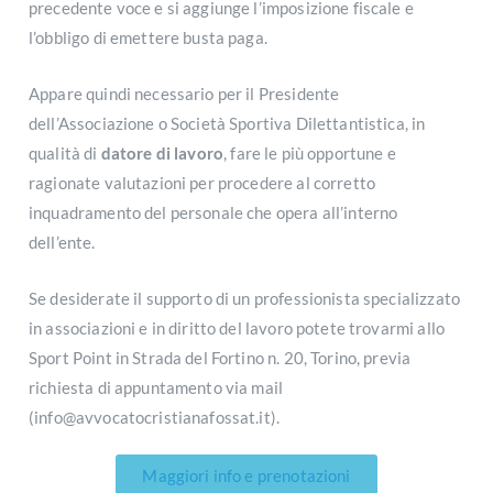
precedente voce e si aggiunge l’imposizione fiscale e
l’obbligo di emettere busta paga.
Appare quindi necessario per il Presidente
dell’Associazione o Società Sportiva Dilettantistica, in
qualità di
datore di lavoro
, fare le più opportune e
ragionate valutazioni per procedere al corretto
inquadramento del personale che opera all’interno
dell’ente.
Se desiderate il supporto di un professionista specializzato
in associazioni e in diritto del lavoro potete trovarmi allo
Sport Point in Strada del Fortino n. 20, Torino, previa
richiesta di appuntamento via mail
(info@avvocatocristianafossat.it).
Maggiori info e prenotazioni