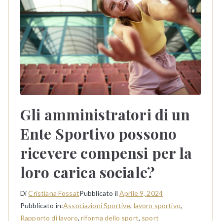
Gli amministratori di un
Ente Sportivo possono
ricevere compensi per la
loro carica sociale?
Di
Cristiana Fossat
Pubblicato il
Aprile 9, 2024
Pubblicato in:
Associazioni Sportive
,
lavoro sportivo
,
Rapporto di lavoro
,
riforma dello sport
,
sport