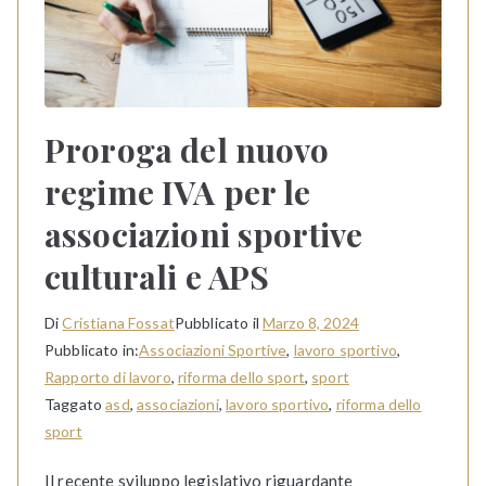
Proroga del nuovo
regime IVA per le
associazioni sportive
culturali e APS
Di
Cristiana Fossat
Pubblicato il
Marzo 8, 2024
Pubblicato in:
Associazioni Sportive
,
lavoro sportivo
,
Rapporto di lavoro
,
riforma dello sport
,
sport
Taggato
asd
,
associazioni
,
lavoro sportivo
,
riforma dello
sport
Il recente sviluppo legislativo riguardante