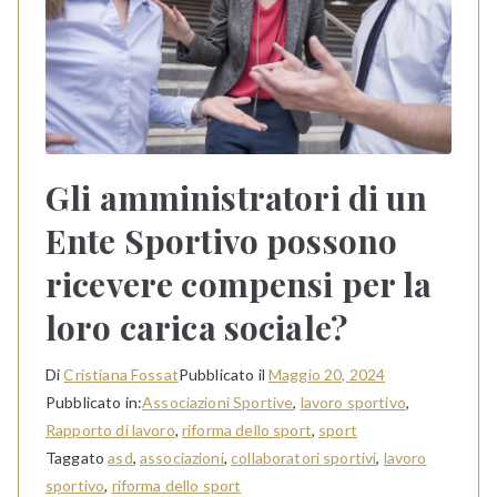
Gli amministratori di un
Ente Sportivo possono
ricevere compensi per la
loro carica sociale?
Di
Cristiana Fossat
Pubblicato il
Maggio 20, 2024
Pubblicato in:
Associazioni Sportive
,
lavoro sportivo
,
Rapporto di lavoro
,
riforma dello sport
,
sport
Taggato
asd
,
associazioni
,
collaboratori sportivi
,
lavoro
sportivo
,
riforma dello sport