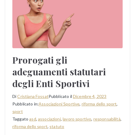
Prorogati gli
adeguamenti statutari
degli Enti Sportivi
Di
Cristiana Fossat
Pubblicato il
Dicembre 4, 2023
Pubblicato in:
Associazioni Sportive
,
riforma dello sport
,
sport
Taggato
asd
,
associazioni
,
lavoro sportivo
,
responsabilità
,
riforma dello sport
,
statuto