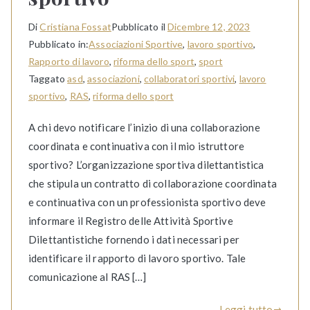
Di
Cristiana Fossat
Pubblicato il
Dicembre 12, 2023
Pubblicato in:
Associazioni Sportive
,
lavoro sportivo
,
Rapporto di lavoro
,
riforma dello sport
,
sport
Taggato
asd
,
associazioni
,
collaboratori sportivi
,
lavoro
sportivo
,
RAS
,
riforma dello sport
A chi devo notificare l’inizio di una collaborazione
coordinata e continuativa con il mio istruttore
sportivo? L’organizzazione sportiva dilettantistica
che stipula un contratto di collaborazione coordinata
e continuativa con un professionista sportivo deve
informare il Registro delle Attività Sportive
Dilettantistiche fornendo i dati necessari per
identificare il rapporto di lavoro sportivo. Tale
comunicazione al RAS […]
Leggi tutto