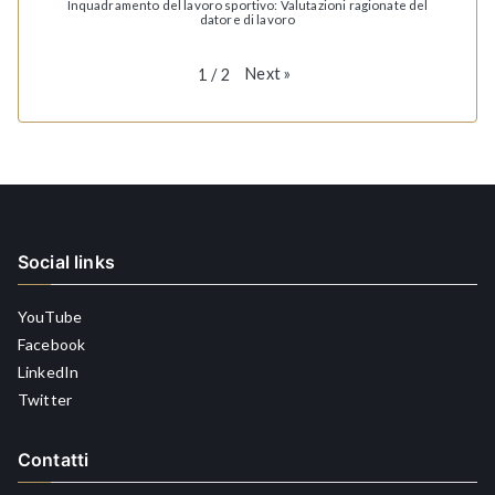
Inquadramento del lavoro sportivo: Valutazioni ragionate del
datore di lavoro
Next
»
1
/
2
Social links
YouTube
Facebook
LinkedIn
Twitter
Contatti